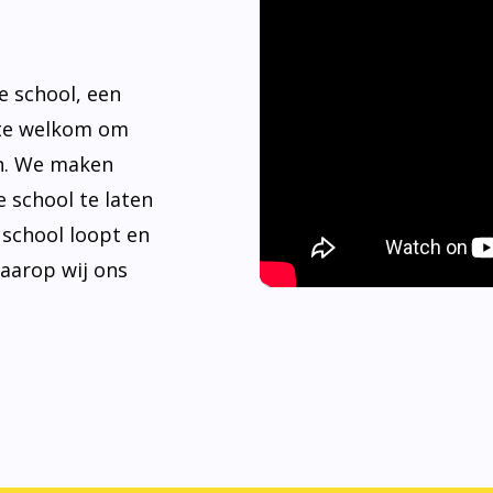
e school, een
rte welkom om
n. We maken
 school te laten
e school loopt en
waarop wij ons