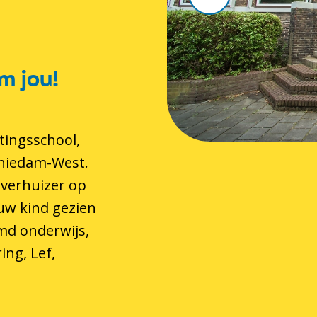
m jou!
tingsschool,
chiedam-West.
 verhuizer op
 uw kind gezien
md onderwijs,
ing, Lef,