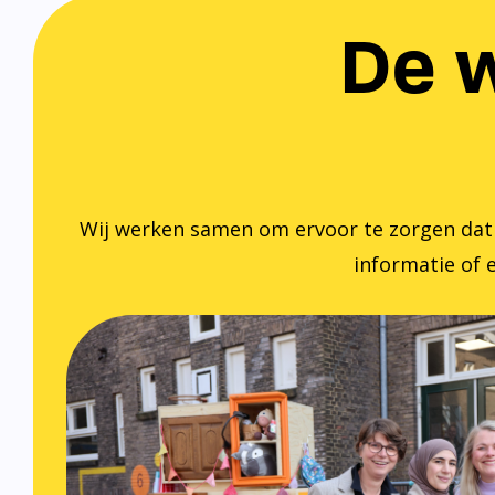
De w
Wij werken samen om ervoor te zorgen dat ied
informatie of e