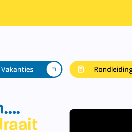
Vakanties
Rondleidin
n….
raait