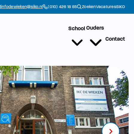
infodewieken@siko.nl
(010) 426 18 85
Zoeken
Vacatures
SIKO
Ouders
School
Contact