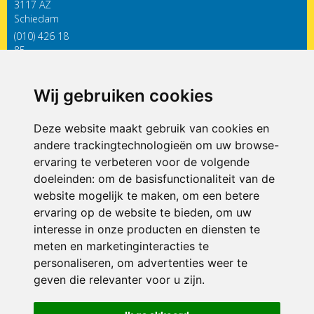
3117 AZ
Schiedam
(010) 426 18
85
infodewieken@siko.nl
Wij gebruiken cookies
ONDERDEEL VAN
Deze website maakt gebruik van cookies en
andere trackingtechnologieën om uw browse-
ervaring te verbeteren voor de volgende
doeleinden:
om de basisfunctionaliteit van de
website mogelijk te maken
,
om een betere
ervaring op de website te bieden
,
om uw
interesse in onze producten en diensten te
© 2026 CBS De Wieken | Alle rechten voorbehouden
meten en marketinginteracties te
personaliseren
,
om advertenties weer te
Privacy policy
|
Disclaimer
|
Klachtenregeling
|
RSIN en Anbi
|
Cookie
geven die relevanter voor u zijn
voorkeuren
.
Crealisatie
The MindOffice