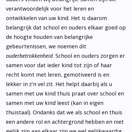
Geschiedenis van de school
Vakantieregeling
verantwoordelijk voor het leren en
Te weinig geld?
Klachtenregeling
ontwikkelen van uw kind. Het is daarom
Ons team
belangrijk dat school en ouders elkaar goed op
Privacy
de hoogte houden van belangrijke
gebeurtenissen, we noemen dit
ouderbetrokkenheid
. School en ouders zorgen er
samen voor dat ieder kind tot zijn of haar
recht komt met leren, gemotiveerd is en
lekker in z'n vel zit. Het helpt daarbij als u
samen met uw kind thuis praat over school en
samen met uw kind leest (kan in eigen
thuistaal). Ondanks dat we als school en thuis
een andere rol en achtergrond hebben en niet
gelijk zijn aan elkaar zijn we wel gelijkwaardig.