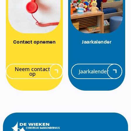
Contact opnemen
Jaarkalender
Neem contact
Jaarkalender
op