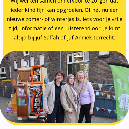
Wij werken samen om ervoor te zorgen dat
ieder kind fijn kan opgroeien. Of het nu een
nieuwe zomer- of winterjas is, iets voor je vrije
tijd, informatie of een luisterend oor. Je kunt
altijd bij juf Saffah of juf Anniek terrecht.