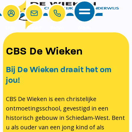
Login
E-mail
Bellen
Menu
School
Ouders
CBS De Wieken
School
Ouders
Ons onderwijs
Samenwerken
Bij De Wieken draait het om
Contact
Onze visie rondom christelijke
MR & GMR
jou!
identiteit
Aanmelden nieuwe leerling
Pedagogisch klimaat en veiligheid
Verlof aanvragen
CBS De Wieken is een christelijke
ontmoetingsschool, gevestigd in een
Bibliotheek
Bibliotheek op school
historisch gebouw in Schiedam-West. Bent
Ondersteuning
Te weinig geld?
u als ouder van een jong kind of als