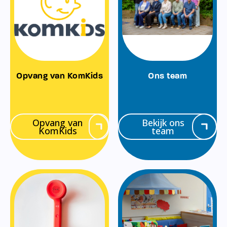
Opvang van KomKids
Ons team
Opvang van
Bekijk ons
KomKids
team