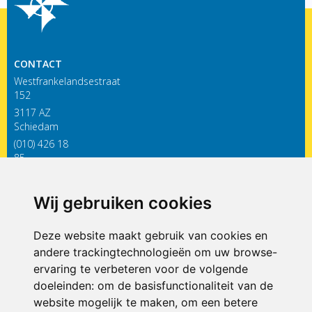
CONTACT
Westfrankelandsestraat
152
3117 AZ
Schiedam
(010) 426 18
85
infodewieken@siko.nl
Wij gebruiken cookies
ONDERDEEL VAN
Deze website maakt gebruik van cookies en
andere trackingtechnologieën om uw browse-
ervaring te verbeteren voor de volgende
doeleinden:
om de basisfunctionaliteit van de
website mogelijk te maken
,
om een betere