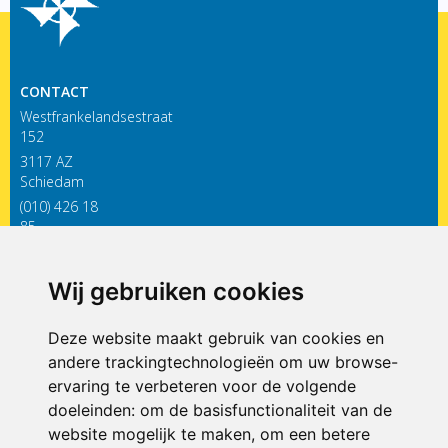
CONTACT
Westfrankelandsestraat
152
3117 AZ
Schiedam
(010) 426 18
85
infodewieken@siko.nl
Wij gebruiken cookies
ONDERDEEL VAN
Deze website maakt gebruik van cookies en
andere trackingtechnologieën om uw browse-
ervaring te verbeteren voor de volgende
doeleinden:
om de basisfunctionaliteit van de
website mogelijk te maken
,
om een betere