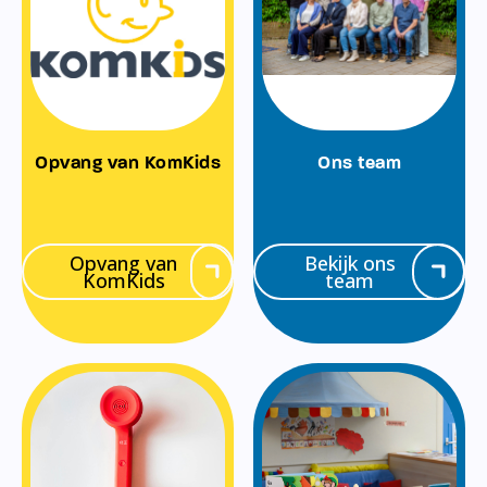
Opvang van KomKids
Ons team
Opvang van
Bekijk ons
KomKids
team