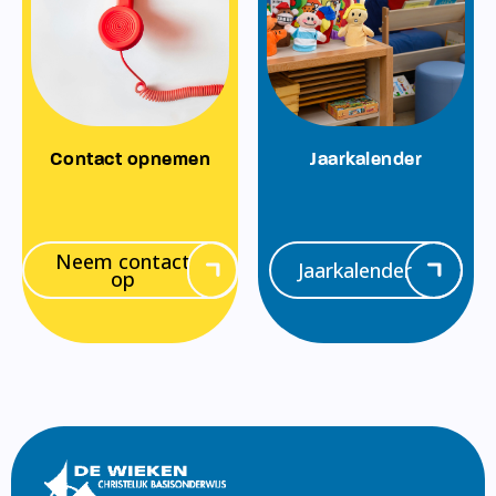
Contact opnemen
Jaarkalender
Neem contact
Jaarkalender
op