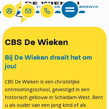
Login
E-mail
Bellen
Menu
School
Ouders
CBS De Wieken
School
Ouders
Ons onderwijs
Samenwerken
Bij De Wieken draait het om
Contact
Onze visie rondom christelijke
MR & GMR
jou!
identiteit
Aanmelden nieuwe leerling
Pedagogisch klimaat en veiligheid
Verlof aanvragen
CBS De Wieken is een christelijke
ontmoetingsschool, gevestigd in een
Bibliotheek
Bibliotheek op school
historisch gebouw in Schiedam-West. Bent
Ondersteuning
Te weinig geld?
u als ouder van een jong kind of als