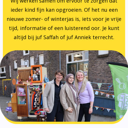
Wij werken samen om ervoor te zorgen dat
ieder kind fijn kan opgroeien. Of het nu een
nieuwe zomer- of winterjas is, iets voor je vrije
tijd, informatie of een luisterend oor. Je kunt
altijd bij juf Saffah of juf Anniek terrecht.