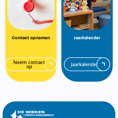
Contact opnemen
Jaarkalender
Neem contact
Jaarkalender
op