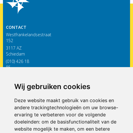
CONTACT
Westfrankelandsestraat
152
3117 AZ
Schiedam
(010) 426 18
85
infodewieken@siko.nl
Wij gebruiken cookies
ONDERDEEL VAN
Deze website maakt gebruik van cookies en
andere trackingtechnologieën om uw browse-
ervaring te verbeteren voor de volgende
doeleinden:
om de basisfunctionaliteit van de
website mogelijk te maken
,
om een betere