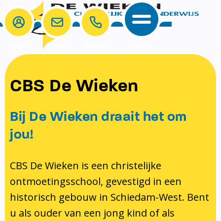
Login
E-mail
Bellen
Menu
School
Ouders
CBS De Wieken
School
Ouders
Ons onderwijs
Samenwerken
Bij De Wieken draait het om
Contact
Onze visie rondom christelijke
MR & GMR
jou!
identiteit
Aanmelden nieuwe leerling
Pedagogisch klimaat en veiligheid
Verlof aanvragen
CBS De Wieken is een christelijke
ontmoetingsschool, gevestigd in een
Bibliotheek
Bibliotheek op school
historisch gebouw in Schiedam-West. Bent
Ondersteuning
Te weinig geld?
u als ouder van een jong kind of als