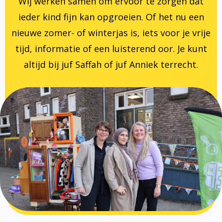
Wij werken samen om ervoor te zorgen dat
ieder kind fijn kan opgroeien. Of het nu een
nieuwe zomer- of winterjas is, iets voor je vrije
tijd, informatie of een luisterend oor. Je kunt
altijd bij juf Saffah of juf Anniek terrecht.