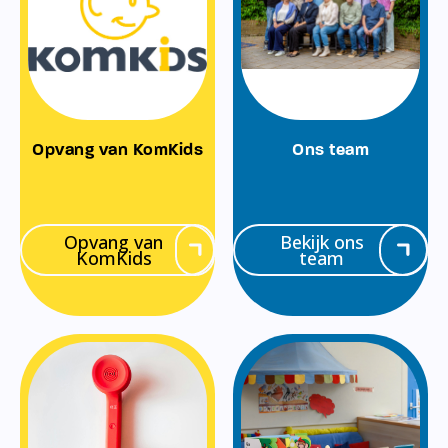
Opvang van KomKids
Ons team
Opvang van
Bekijk ons
KomKids
team