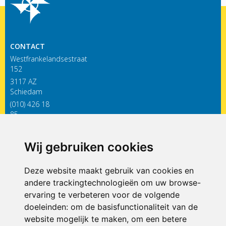
CONTACT
Westfrankelandsestraat
152
3117 AZ
Schiedam
(010) 426 18
85
infodewieken@siko.nl
Wij gebruiken cookies
ONDERDEEL VAN
Deze website maakt gebruik van cookies en
andere trackingtechnologieën om uw browse-
ervaring te verbeteren voor de volgende
doeleinden:
om de basisfunctionaliteit van de
website mogelijk te maken
,
om een betere