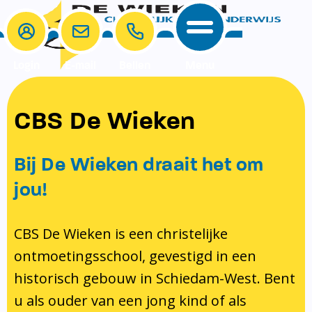
Login
E-mail
Bellen
Menu
School
Ouders
CBS De Wieken
School
Ouders
Ons onderwijs
Samenwerken
Bij De Wieken draait het om
Contact
Onze visie rondom christelijke
MR & GMR
jou!
identiteit
Aanmelden nieuwe leerling
Pedagogisch klimaat en veiligheid
Verlof aanvragen
CBS De Wieken is een christelijke
ontmoetingsschool, gevestigd in een
Bibliotheek
Bibliotheek op school
historisch gebouw in Schiedam-West. Bent
Ondersteuning
Te weinig geld?
u als ouder van een jong kind of als