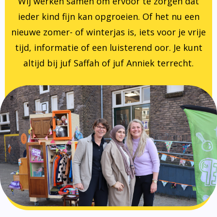
Wij werken samen om ervoor te zorgen dat
ieder kind fijn kan opgroeien. Of het nu een
nieuwe zomer- of winterjas is, iets voor je vrije
tijd, informatie of een luisterend oor. Je kunt
altijd bij juf Saffah of juf Anniek terrecht.