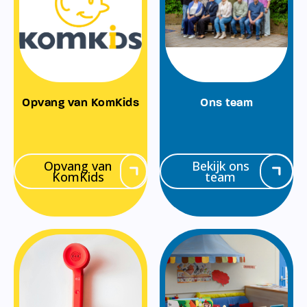
Opvang van KomKids
Ons team
Opvang van
Bekijk ons
KomKids
team