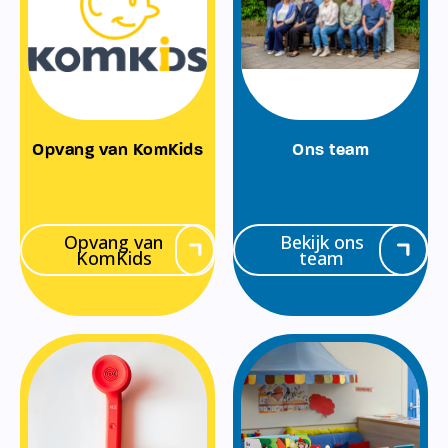
Opvang van KomKids
Ons team
Opvang van
Bekijk ons
KomKids
team