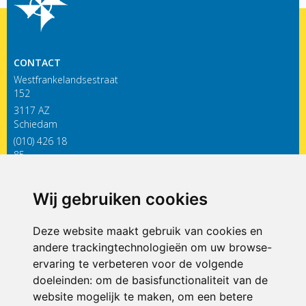
CONTACT
Westfrankelandsestraat
152
3117 AZ
Schiedam
(010) 426 18
85
infodewieken@siko.nl
Wij gebruiken cookies
ONDERDEEL VAN
Deze website maakt gebruik van cookies en
andere trackingtechnologieën om uw browse-
ervaring te verbeteren voor de volgende
doeleinden:
om de basisfunctionaliteit van de
website mogelijk te maken
,
om een betere