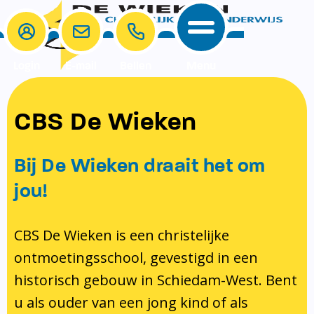
Login
E-mail
Bellen
Menu
School
Ouders
CBS De Wieken
School
Ouders
Ons onderwijs
Samenwerken
Bij De Wieken draait het om
Contact
Onze visie rondom christelijke
MR & GMR
jou!
identiteit
Aanmelden nieuwe leerling
Pedagogisch klimaat en veiligheid
Verlof aanvragen
CBS De Wieken is een christelijke
ontmoetingsschool, gevestigd in een
Bibliotheek
Bibliotheek op school
historisch gebouw in Schiedam-West. Bent
Ondersteuning
Te weinig geld?
u als ouder van een jong kind of als