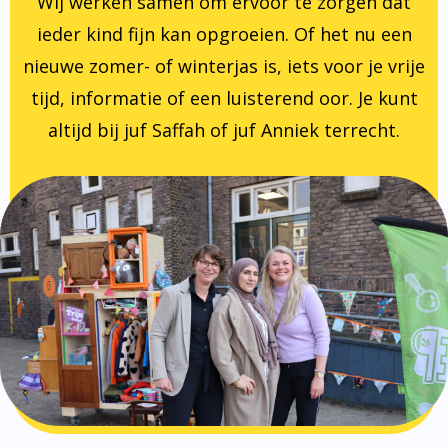
Wij werken samen om ervoor te zorgen dat
ieder kind fijn kan opgroeien. Of het nu een
nieuwe zomer- of winterjas is, iets voor je vrije
tijd, informatie of een luisterend oor. Je kunt
altijd bij juf Saffah of juf Anniek terrecht.