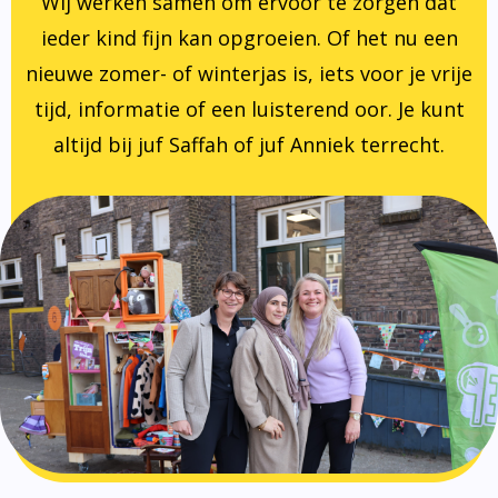
Wij werken samen om ervoor te zorgen dat
ieder kind fijn kan opgroeien. Of het nu een
nieuwe zomer- of winterjas is, iets voor je vrije
tijd, informatie of een luisterend oor. Je kunt
altijd bij juf Saffah of juf Anniek terrecht.