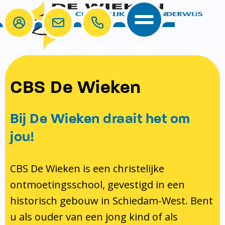
Login
E-mail
Bellen
Menu
School
Ouders
CBS De Wieken
School
Ouders
Ons onderwijs
Samenwerken
Bij De Wieken draait het om
Contact
Onze visie rondom christelijke
MR & GMR
jou!
identiteit
Aanmelden nieuwe leerling
Pedagogisch klimaat en veiligheid
Verlof aanvragen
CBS De Wieken is een christelijke
ontmoetingsschool, gevestigd in een
Bibliotheek
Bibliotheek op school
historisch gebouw in Schiedam-West. Bent
Ondersteuning
Te weinig geld?
u als ouder van een jong kind of als