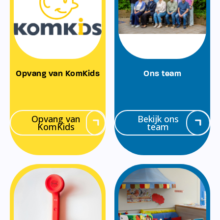
Opvang van KomKids
Ons team
Opvang van
Bekijk ons
KomKids
team