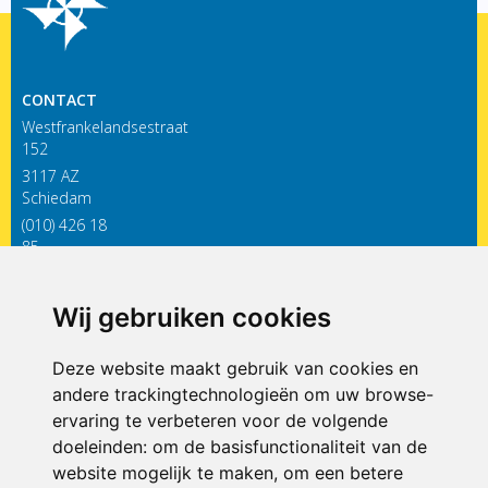
CONTACT
Westfrankelandsestraat
152
3117 AZ
Schiedam
(010) 426 18
85
infodewieken@siko.nl
Wij gebruiken cookies
ONDERDEEL VAN
Deze website maakt gebruik van cookies en
andere trackingtechnologieën om uw browse-
ervaring te verbeteren voor de volgende
doeleinden:
om de basisfunctionaliteit van de
website mogelijk te maken
,
om een betere