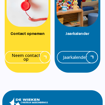
Contact opnemen
Jaarkalender
Neem contact
Jaarkalender
op