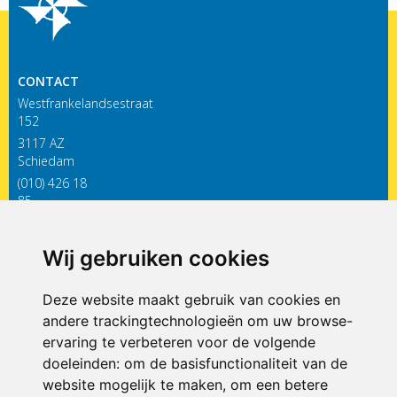
CONTACT
Westfrankelandsestraat
152
3117 AZ
Schiedam
(010) 426 18
85
infodewieken@siko.nl
Wij gebruiken cookies
ONDERDEEL VAN
Deze website maakt gebruik van cookies en
andere trackingtechnologieën om uw browse-
ervaring te verbeteren voor de volgende
doeleinden:
om de basisfunctionaliteit van de
website mogelijk te maken
,
om een betere