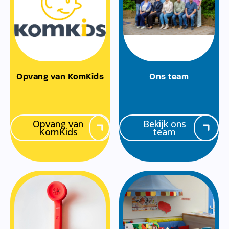
Opvang van KomKids
Ons team
Opvang van
Bekijk ons
KomKids
team