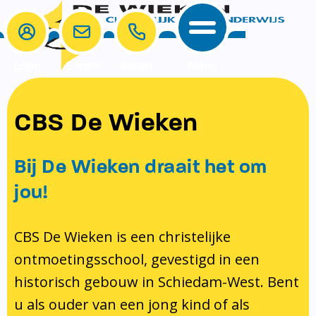
Login
E-mail
Bellen
Menu
School
Ouders
CBS De Wieken
School
Ouders
Ons onderwijs
Samenwerken
Bij De Wieken draait het om
Contact
Onze visie rondom christelijke
MR & GMR
jou!
identiteit
Aanmelden nieuwe leerling
Pedagogisch klimaat en veiligheid
Verlof aanvragen
CBS De Wieken is een christelijke
ontmoetingsschool, gevestigd in een
Bibliotheek
Bibliotheek op school
historisch gebouw in Schiedam-West. Bent
Ondersteuning
Te weinig geld?
u als ouder van een jong kind of als