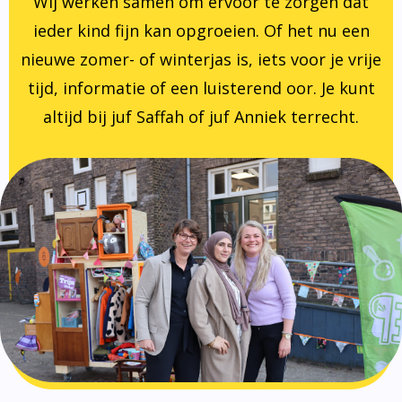
Wij werken samen om ervoor te zorgen dat
ieder kind fijn kan opgroeien. Of het nu een
nieuwe zomer- of winterjas is, iets voor je vrije
tijd, informatie of een luisterend oor. Je kunt
altijd bij juf Saffah of juf Anniek terrecht.