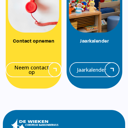
Contact opnemen
Jaarkalender
Neem contact
Jaarkalender
op