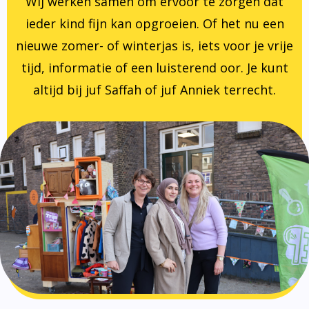
Wij werken samen om ervoor te zorgen dat
ieder kind fijn kan opgroeien. Of het nu een
nieuwe zomer- of winterjas is, iets voor je vrije
tijd, informatie of een luisterend oor. Je kunt
altijd bij juf Saffah of juf Anniek terrecht.