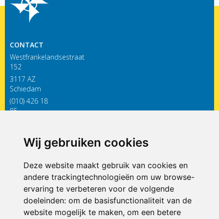
CONTACT
Westfrankelandsestraat
152
3117 AZ
Schiedam
(010) 426 18
85
infodewieken@siko.nl
Wij gebruiken cookies
ONDERDEEL VAN
Deze website maakt gebruik van cookies en
andere trackingtechnologieën om uw browse-
ervaring te verbeteren voor de volgende
doeleinden:
om de basisfunctionaliteit van de
website mogelijk te maken
,
om een betere