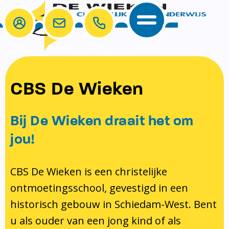
Login
E-mail
Bellen
Menu
School
Ouders
CBS De Wieken
School
Ouders
Ons onderwijs
Samenwerken
Bij De Wieken draait het om
Contact
Onze visie rondom christelijke
MR & GMR
jou!
identiteit
Aanmelden nieuwe leerling
Pedagogisch klimaat en veiligheid
Verlof aanvragen
CBS De Wieken is een christelijke
ontmoetingsschool, gevestigd in een
Bibliotheek
Bibliotheek op school
historisch gebouw in Schiedam-West. Bent
Ondersteuning
Te weinig geld?
u als ouder van een jong kind of als