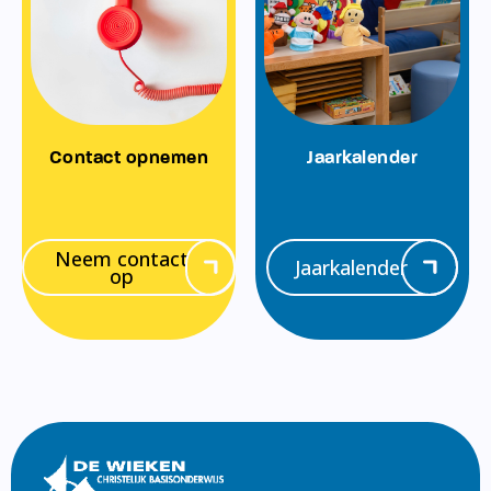
Contact opnemen
Jaarkalender
Neem contact
Jaarkalender
op