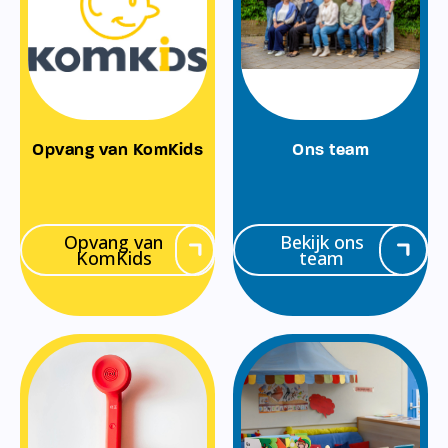
Opvang van KomKids
Ons team
Opvang van
Bekijk ons
KomKids
team