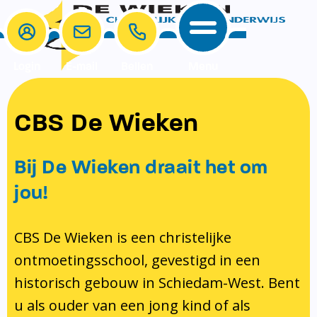
Login
E-mail
Bellen
Menu
School
Ouders
CBS De Wieken
School
Ouders
Ons onderwijs
Samenwerken
Bij De Wieken draait het om
Contact
Onze visie rondom christelijke
MR & GMR
jou!
identiteit
Aanmelden nieuwe leerling
Pedagogisch klimaat en veiligheid
Verlof aanvragen
CBS De Wieken is een christelijke
ontmoetingsschool, gevestigd in een
Bibliotheek
Bibliotheek op school
historisch gebouw in Schiedam-West. Bent
Ondersteuning
Te weinig geld?
u als ouder van een jong kind of als