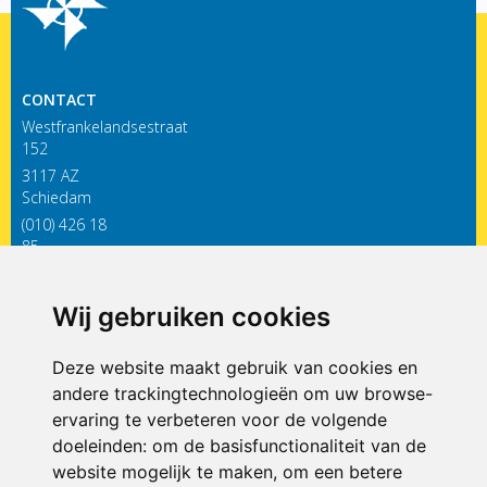
CONTACT
Westfrankelandsestraat
152
3117 AZ
Schiedam
(010) 426 18
85
infodewieken@siko.nl
Wij gebruiken cookies
ONDERDEEL VAN
Deze website maakt gebruik van cookies en
andere trackingtechnologieën om uw browse-
ervaring te verbeteren voor de volgende
doeleinden:
om de basisfunctionaliteit van de
website mogelijk te maken
,
om een betere