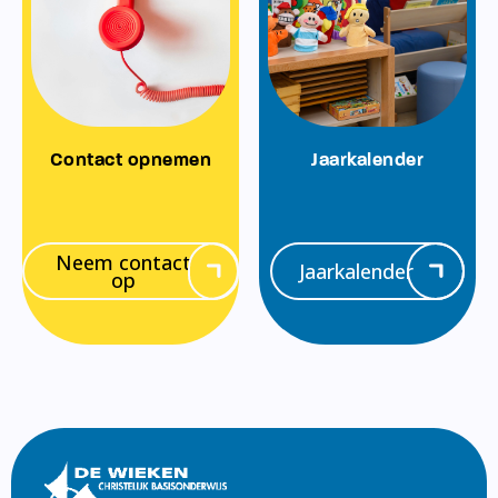
Contact opnemen
Jaarkalender
Neem contact
Jaarkalender
op