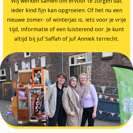
Wij werken samen om ervoor te zorgen dat
ieder kind fijn kan opgroeien. Of het nu een
nieuwe zomer- of winterjas is, iets voor je vrije
tijd, informatie of een luisterend oor. Je kunt
altijd bij juf Saffah of juf Anniek terrecht.