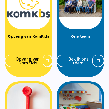
Opvang van KomKids
Ons team
Opvang van
Bekijk ons
KomKids
team