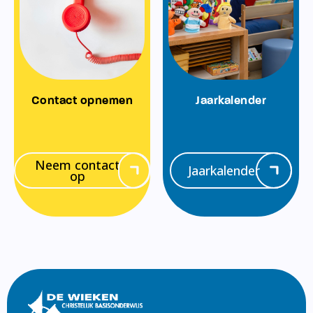
Contact opnemen
Jaarkalender
Neem contact
Jaarkalender
op