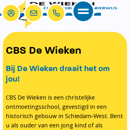
Login
E-mail
Bellen
Menu
School
Ouders
CBS De Wieken
School
Ouders
Ons onderwijs
Samenwerken
Bij De Wieken draait het om
Contact
Onze visie rondom christelijke
MR & GMR
jou!
identiteit
Aanmelden nieuwe leerling
Pedagogisch klimaat en veiligheid
Verlof aanvragen
CBS De Wieken is een christelijke
ontmoetingsschool, gevestigd in een
Bibliotheek
Bibliotheek op school
historisch gebouw in Schiedam-West. Bent
Ondersteuning
Te weinig geld?
u als ouder van een jong kind of als