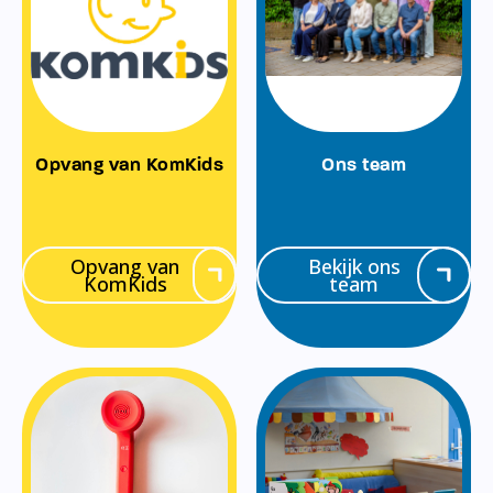
Opvang van KomKids
Ons team
Opvang van
Bekijk ons
KomKids
team