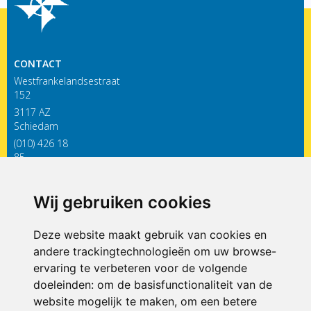
CONTACT
Westfrankelandsestraat
152
3117 AZ
Schiedam
(010) 426 18
85
infodewieken@siko.nl
Wij gebruiken cookies
ONDERDEEL VAN
Deze website maakt gebruik van cookies en
andere trackingtechnologieën om uw browse-
ervaring te verbeteren voor de volgende
doeleinden:
om de basisfunctionaliteit van de
website mogelijk te maken
,
om een betere