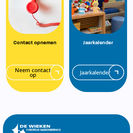
Contact opnemen
Jaarkalender
Neem contact
Jaarkalender
op