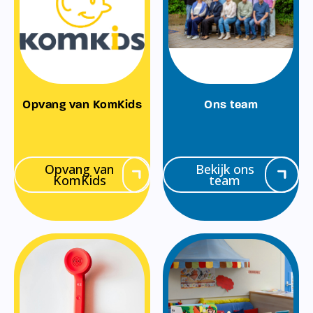
Opvang van KomKids
Ons team
Opvang van
Bekijk ons
KomKids
team