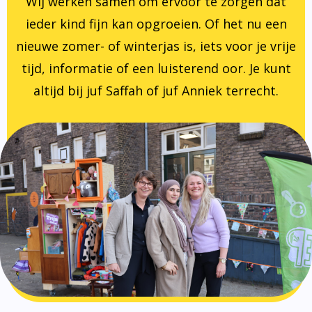
Wij werken samen om ervoor te zorgen dat
ieder kind fijn kan opgroeien. Of het nu een
nieuwe zomer- of winterjas is, iets voor je vrije
tijd, informatie of een luisterend oor. Je kunt
altijd bij juf Saffah of juf Anniek terrecht.