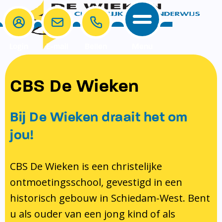
Login
E-mail
Bellen
Menu
School
Ouders
CBS De Wieken
School
Ouders
Ons onderwijs
Samenwerken
Bij De Wieken draait het om
Contact
Onze visie rondom christelijke
MR & GMR
jou!
identiteit
Aanmelden nieuwe leerling
Pedagogisch klimaat en veiligheid
Verlof aanvragen
CBS De Wieken is een christelijke
ontmoetingsschool, gevestigd in een
Bibliotheek
Bibliotheek op school
historisch gebouw in Schiedam-West. Bent
Ondersteuning
Te weinig geld?
u als ouder van een jong kind of als