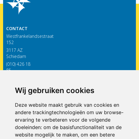
CONTACT
Westfrankelandsestraat
152
3117 AZ
Schiedam
(010) 426 18
85
infodewieken@siko.nl
Wij gebruiken cookies
ONDERDEEL VAN
Deze website maakt gebruik van cookies en
andere trackingtechnologieën om uw browse-
ervaring te verbeteren voor de volgende
doeleinden:
om de basisfunctionaliteit van de
website mogelijk te maken
,
om een betere