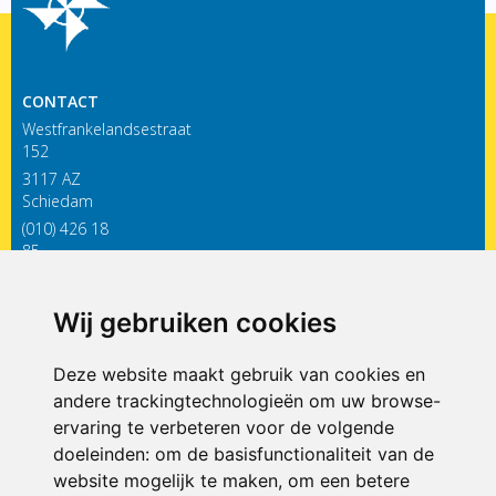
CONTACT
Westfrankelandsestraat
152
3117 AZ
Schiedam
(010) 426 18
85
infodewieken@siko.nl
Wij gebruiken cookies
ONDERDEEL VAN
Deze website maakt gebruik van cookies en
andere trackingtechnologieën om uw browse-
ervaring te verbeteren voor de volgende
doeleinden:
om de basisfunctionaliteit van de
website mogelijk te maken
,
om een betere