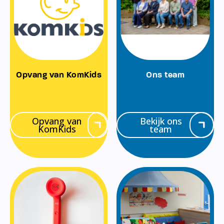
Opvang van KomKids
Ons team
Opvang van
Bekijk ons
KomKids
team