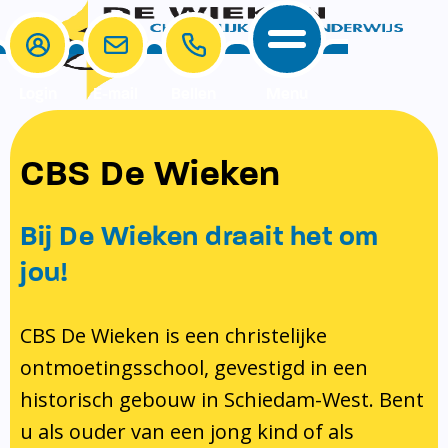
Login
E-mail
Bellen
Menu
School
Ouders
CBS De Wieken
School
Ouders
Ons onderwijs
Samenwerken
Bij De Wieken draait het om
Contact
Onze visie rondom christelijke
MR & GMR
jou!
identiteit
Aanmelden nieuwe leerling
Pedagogisch klimaat en veiligheid
Verlof aanvragen
CBS De Wieken is een christelijke
ontmoetingsschool, gevestigd in een
Bibliotheek
Bibliotheek op school
historisch gebouw in Schiedam-West. Bent
Ondersteuning
Te weinig geld?
u als ouder van een jong kind of als