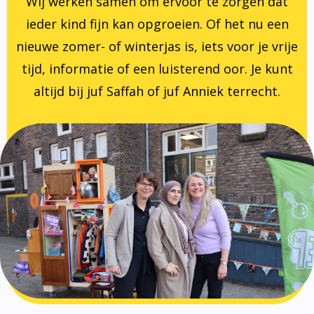
Wij werken samen om ervoor te zorgen dat
ieder kind fijn kan opgroeien. Of het nu een
nieuwe zomer- of winterjas is, iets voor je vrije
tijd, informatie of een luisterend oor. Je kunt
altijd bij juf Saffah of juf Anniek terrecht.