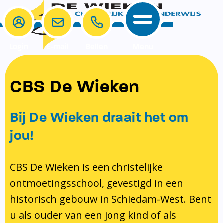
Login
E-mail
Bellen
Menu
School
Ouders
CBS De Wieken
School
Ouders
Ons onderwijs
Samenwerken
Bij De Wieken draait het om
Contact
Onze visie rondom christelijke
MR & GMR
jou!
identiteit
Aanmelden nieuwe leerling
Pedagogisch klimaat en veiligheid
Verlof aanvragen
CBS De Wieken is een christelijke
ontmoetingsschool, gevestigd in een
Bibliotheek
Bibliotheek op school
historisch gebouw in Schiedam-West. Bent
Ondersteuning
Te weinig geld?
u als ouder van een jong kind of als