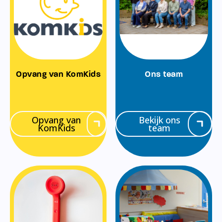
Opvang van KomKids
Ons team
Opvang van
Bekijk ons
KomKids
team