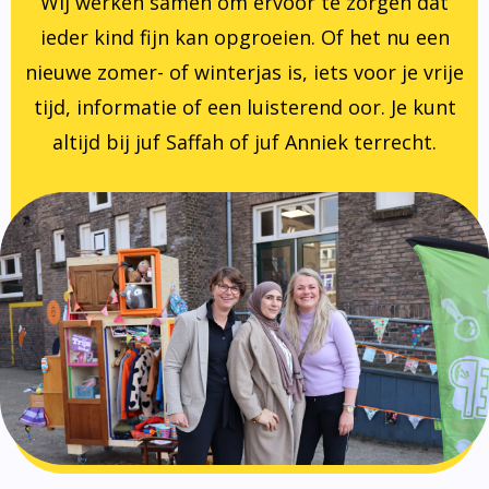
Wij werken samen om ervoor te zorgen dat
ieder kind fijn kan opgroeien. Of het nu een
nieuwe zomer- of winterjas is, iets voor je vrije
tijd, informatie of een luisterend oor. Je kunt
altijd bij juf Saffah of juf Anniek terrecht.