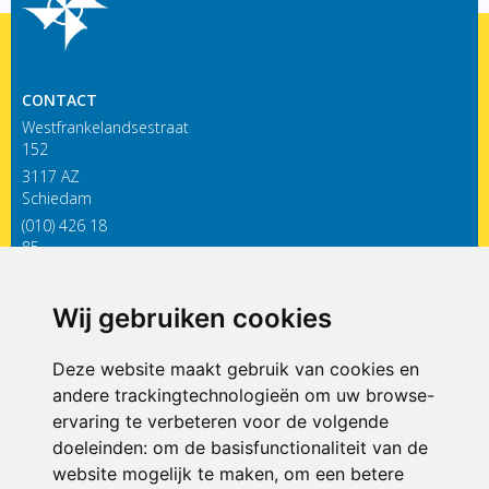
CONTACT
Westfrankelandsestraat
152
3117 AZ
Schiedam
(010) 426 18
85
infodewieken@siko.nl
Wij gebruiken cookies
ONDERDEEL VAN
Deze website maakt gebruik van cookies en
andere trackingtechnologieën om uw browse-
ervaring te verbeteren voor de volgende
doeleinden:
om de basisfunctionaliteit van de
website mogelijk te maken
,
om een betere