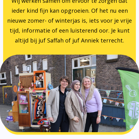
Wij werken samen om ervoor te zorgen dat
ieder kind fijn kan opgroeien. Of het nu een
nieuwe zomer- of winterjas is, iets voor je vrije
tijd, informatie of een luisterend oor. Je kunt
altijd bij juf Saffah of juf Anniek terrecht.