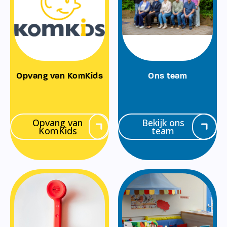
Opvang van KomKids
Ons team
Opvang van
Bekijk ons
KomKids
team