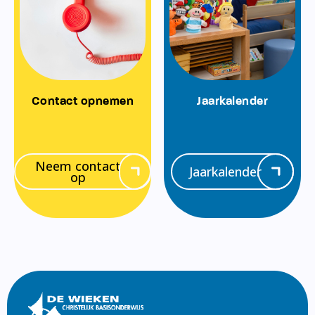
Contact opnemen
Jaarkalender
Neem contact
Jaarkalender
op