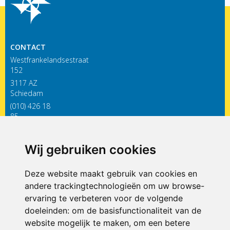
CONTACT
Westfrankelandsestraat
152
3117 AZ
Schiedam
(010) 426 18
85
infodewieken@siko.nl
Wij gebruiken cookies
ONDERDEEL VAN
Deze website maakt gebruik van cookies en
andere trackingtechnologieën om uw browse-
ervaring te verbeteren voor de volgende
doeleinden:
om de basisfunctionaliteit van de
website mogelijk te maken
,
om een betere