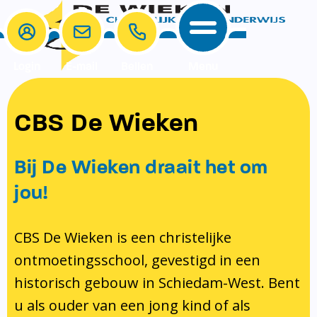
Login
E-mail
Bellen
Menu
School
Ouders
CBS De Wieken
School
Ouders
Ons onderwijs
Samenwerken
Bij De Wieken draait het om
Contact
Onze visie rondom christelijke
MR & GMR
jou!
identiteit
Aanmelden nieuwe leerling
Pedagogisch klimaat en veiligheid
Verlof aanvragen
CBS De Wieken is een christelijke
ontmoetingsschool, gevestigd in een
Bibliotheek
Bibliotheek op school
historisch gebouw in Schiedam-West. Bent
Ondersteuning
Te weinig geld?
u als ouder van een jong kind of als