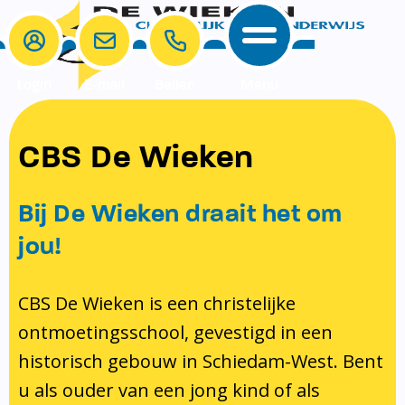
Login
E-mail
Bellen
Menu
School
Ouders
CBS De Wieken
School
Ouders
Ons onderwijs
Samenwerken
Bij De Wieken draait het om
Contact
Onze visie rondom christelijke
MR & GMR
jou!
identiteit
Aanmelden nieuwe leerling
Pedagogisch klimaat en veiligheid
Verlof aanvragen
CBS De Wieken is een christelijke
ontmoetingsschool, gevestigd in een
Bibliotheek
Bibliotheek op school
historisch gebouw in Schiedam-West. Bent
Ondersteuning
Te weinig geld?
u als ouder van een jong kind of als