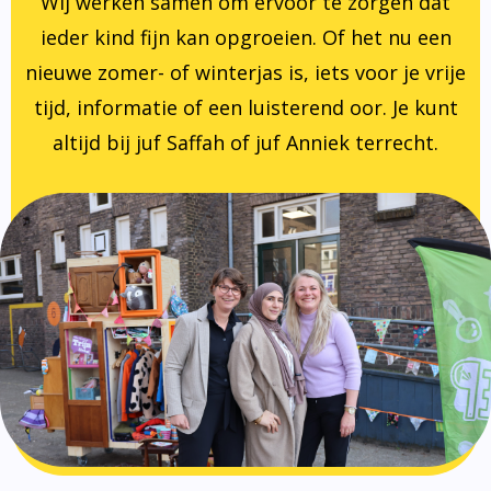
Wij werken samen om ervoor te zorgen dat
ieder kind fijn kan opgroeien. Of het nu een
nieuwe zomer- of winterjas is, iets voor je vrije
tijd, informatie of een luisterend oor. Je kunt
altijd bij juf Saffah of juf Anniek terrecht.