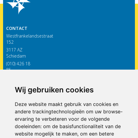
CONTACT
Westfrankelandsestraat
152
3117 AZ
Schiedam
(010) 426 18
85
infodewieken@siko.nl
Wij gebruiken cookies
ONDERDEEL VAN
Deze website maakt gebruik van cookies en
andere trackingtechnologieën om uw browse-
ervaring te verbeteren voor de volgende
doeleinden:
om de basisfunctionaliteit van de
website mogelijk te maken
,
om een betere