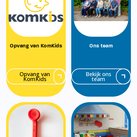
Opvang van KomKids
Ons team
Opvang van
Bekijk ons
KomKids
team