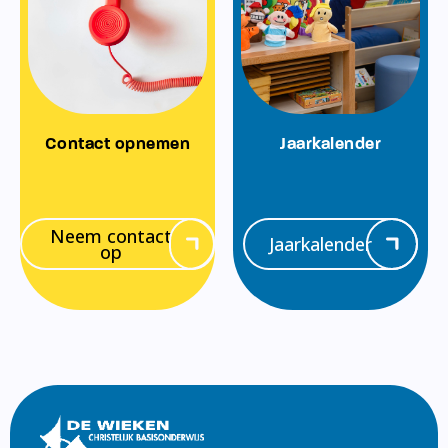
Contact opnemen
Jaarkalender
Neem contact
Jaarkalender
op