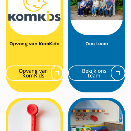
Opvang van KomKids
Ons team
Opvang van
Bekijk ons
KomKids
team