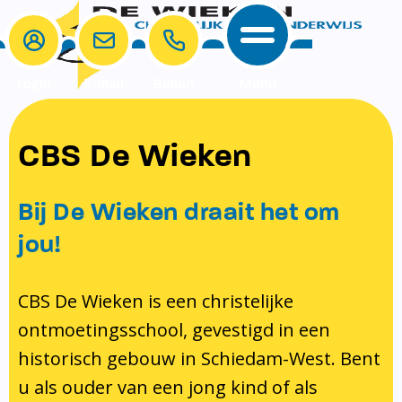
Login
E-mail
Bellen
Menu
School
Ouders
CBS De Wieken
School
Ouders
Ons onderwijs
Samenwerken
Bij De Wieken draait het om
Contact
Onze visie rondom christelijke
MR & GMR
jou!
identiteit
Aanmelden nieuwe leerling
Pedagogisch klimaat en veiligheid
Verlof aanvragen
CBS De Wieken is een christelijke
ontmoetingsschool, gevestigd in een
Bibliotheek
Bibliotheek op school
historisch gebouw in Schiedam-West. Bent
Ondersteuning
Te weinig geld?
u als ouder van een jong kind of als