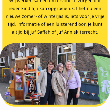
Wij werken samen om ervoor te zorgen dat
ieder kind fijn kan opgroeien. Of het nu een
nieuwe zomer- of winterjas is, iets voor je vrije
tijd, informatie of een luisterend oor. Je kunt
altijd bij juf Saffah of juf Anniek terrecht.