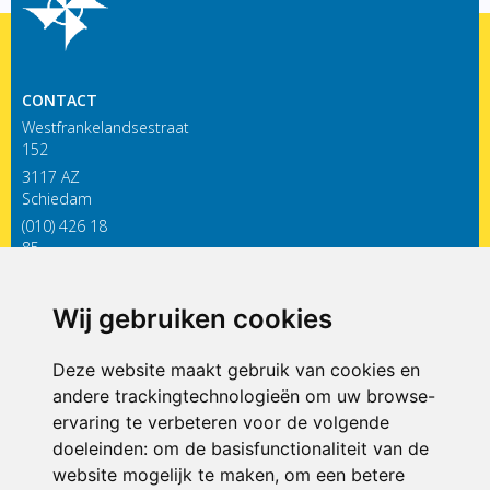
CONTACT
Westfrankelandsestraat
152
3117 AZ
Schiedam
(010) 426 18
85
infodewieken@siko.nl
Wij gebruiken cookies
ONDERDEEL VAN
Deze website maakt gebruik van cookies en
andere trackingtechnologieën om uw browse-
ervaring te verbeteren voor de volgende
doeleinden:
om de basisfunctionaliteit van de
website mogelijk te maken
,
om een betere