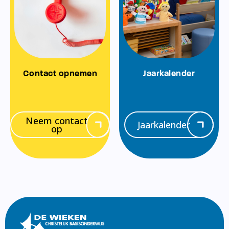
Contact opnemen
Jaarkalender
Neem contact
Jaarkalender
op