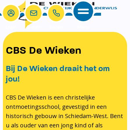
Login
E-mail
Bellen
Menu
School
Ouders
CBS De Wieken
School
Ouders
Ons onderwijs
Samenwerken
Bij De Wieken draait het om
Contact
Onze visie rondom christelijke
MR & GMR
jou!
identiteit
Aanmelden nieuwe leerling
Pedagogisch klimaat en veiligheid
Verlof aanvragen
CBS De Wieken is een christelijke
ontmoetingsschool, gevestigd in een
Bibliotheek
Bibliotheek op school
historisch gebouw in Schiedam-West. Bent
Ondersteuning
Te weinig geld?
u als ouder van een jong kind of als