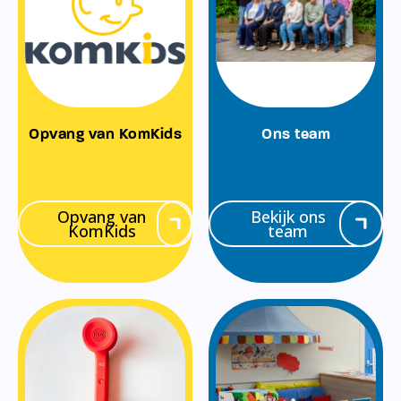
Opvang van KomKids
Ons team
Opvang van
Bekijk ons
KomKids
team