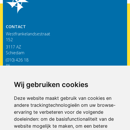
CONTACT
Westfrankelandsestraat
152
3117 AZ
Schiedam
(010) 426 18
85
infodewieken@siko.nl
Wij gebruiken cookies
ONDERDEEL VAN
Deze website maakt gebruik van cookies en
andere trackingtechnologieën om uw browse-
ervaring te verbeteren voor de volgende
doeleinden:
om de basisfunctionaliteit van de
website mogelijk te maken
,
om een betere