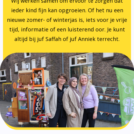
Wij werken samen om ervoor te zorgen dat
ieder kind fijn kan opgroeien. Of het nu een
nieuwe zomer- of winterjas is, iets voor je vrije
tijd, informatie of een luisterend oor. Je kunt
altijd bij juf Saffah of juf Anniek terrecht.