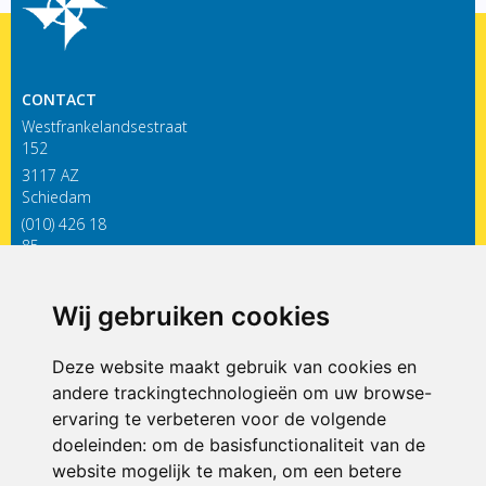
CONTACT
Westfrankelandsestraat
152
3117 AZ
Schiedam
(010) 426 18
85
infodewieken@siko.nl
Wij gebruiken cookies
ONDERDEEL VAN
Deze website maakt gebruik van cookies en
andere trackingtechnologieën om uw browse-
ervaring te verbeteren voor de volgende
doeleinden:
om de basisfunctionaliteit van de
website mogelijk te maken
,
om een betere