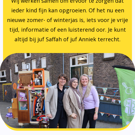
Wij werken samen om ervoor te zorgen dat
ieder kind fijn kan opgroeien. Of het nu een
nieuwe zomer- of winterjas is, iets voor je vrije
tijd, informatie of een luisterend oor. Je kunt
altijd bij juf Saffah of juf Anniek terrecht.