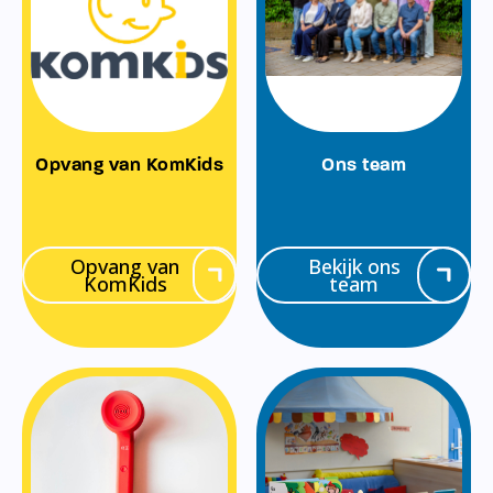
Opvang van KomKids
Ons team
Opvang van
Bekijk ons
KomKids
team