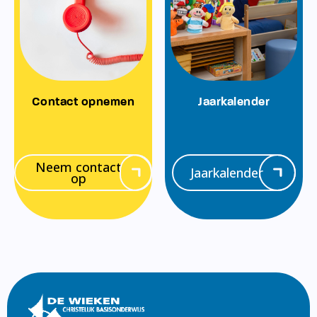
Contact opnemen
Jaarkalender
Neem contact
Jaarkalender
op