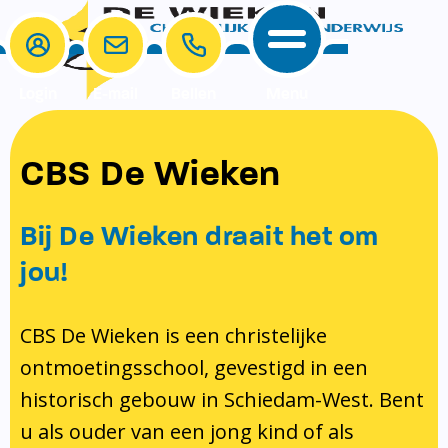
Login
E-mail
Bellen
Menu
School
Ouders
CBS De Wieken
School
Ouders
Ons onderwijs
Samenwerken
Bij De Wieken draait het om
Contact
Onze visie rondom christelijke
MR & GMR
jou!
identiteit
Aanmelden nieuwe leerling
Pedagogisch klimaat en veiligheid
Verlof aanvragen
CBS De Wieken is een christelijke
ontmoetingsschool, gevestigd in een
Bibliotheek
Bibliotheek op school
historisch gebouw in Schiedam-West. Bent
Ondersteuning
Te weinig geld?
u als ouder van een jong kind of als