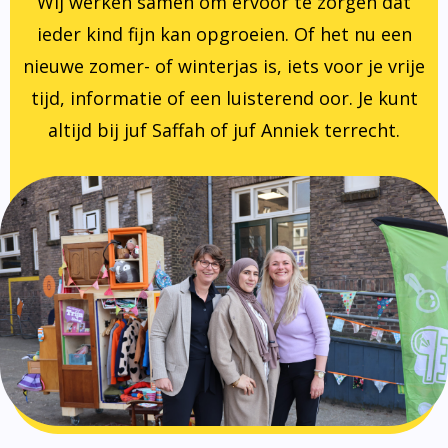
Wij werken samen om ervoor te zorgen dat
ieder kind fijn kan opgroeien. Of het nu een
nieuwe zomer- of winterjas is, iets voor je vrije
tijd, informatie of een luisterend oor. Je kunt
altijd bij juf Saffah of juf Anniek terrecht.