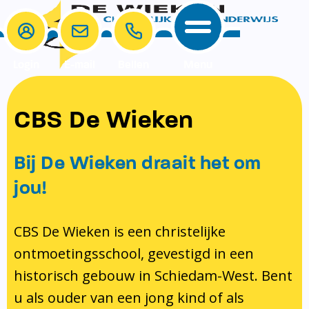
Login
E-mail
Bellen
Menu
School
Ouders
CBS De Wieken
School
Ouders
Ons onderwijs
Samenwerken
Bij De Wieken draait het om
Contact
Onze visie rondom christelijke
MR & GMR
jou!
identiteit
Aanmelden nieuwe leerling
Pedagogisch klimaat en veiligheid
Verlof aanvragen
CBS De Wieken is een christelijke
ontmoetingsschool, gevestigd in een
Bibliotheek
Bibliotheek op school
historisch gebouw in Schiedam-West. Bent
Ondersteuning
Te weinig geld?
u als ouder van een jong kind of als