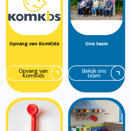
Opvang van KomKids
Ons team
Opvang van
Bekijk ons
KomKids
team