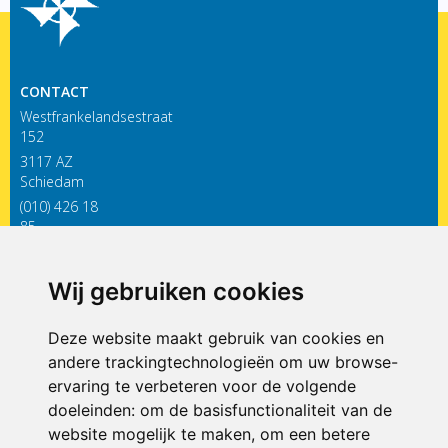
CONTACT
Westfrankelandsestraat
152
3117 AZ
Schiedam
(010) 426 18
85
infodewieken@siko.nl
Wij gebruiken cookies
ONDERDEEL VAN
Deze website maakt gebruik van cookies en
andere trackingtechnologieën om uw browse-
ervaring te verbeteren voor de volgende
doeleinden:
om de basisfunctionaliteit van de
website mogelijk te maken
,
om een betere