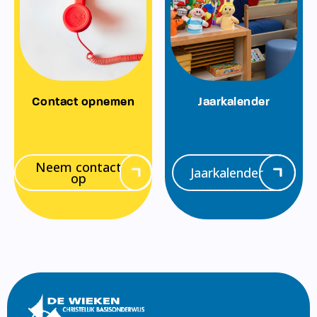
Contact opnemen
Jaarkalender
Neem contact
Jaarkalender
op