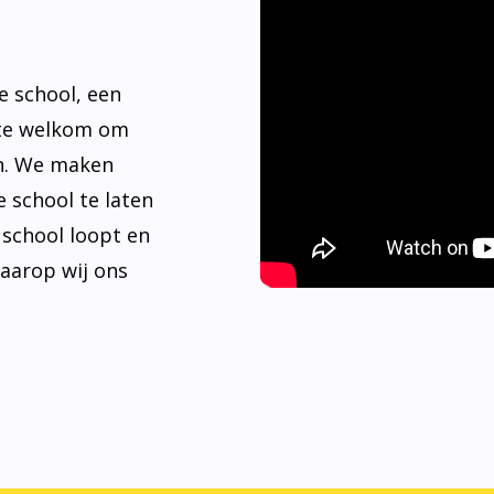
e school, een
rte welkom om
n. We maken
 school te laten
e school loopt en
waarop wij ons