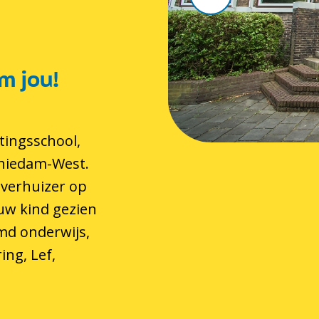
m jou!
tingsschool,
chiedam-West.
 verhuizer op
 uw kind gezien
md onderwijs,
ing, Lef,