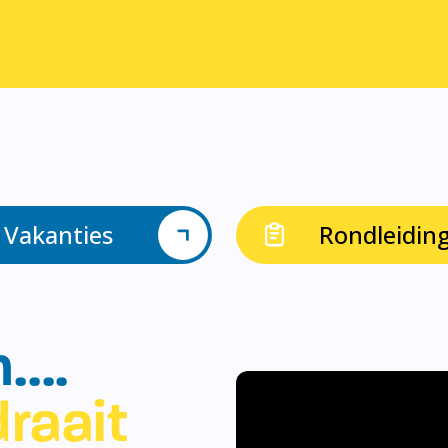
Vakanties
Rondleidin
n….
raait