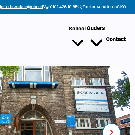
infodewieken@siko.nl
(010) 426 18 85
Zoeken
Vacatures
SIKO
Ouders
School
Contact