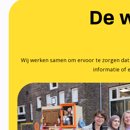
De w
Wij werken samen om ervoor te zorgen dat ied
informatie of e