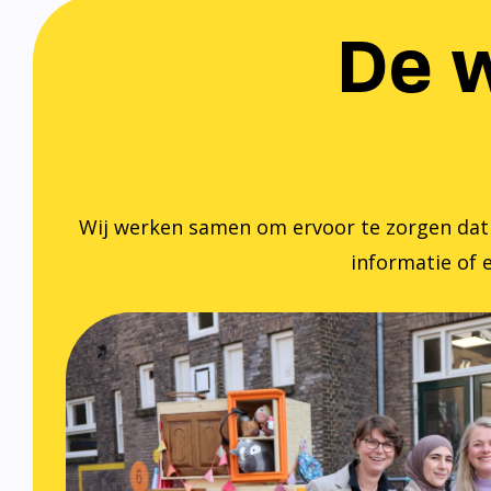
De w
Wij werken samen om ervoor te zorgen dat ied
informatie of e