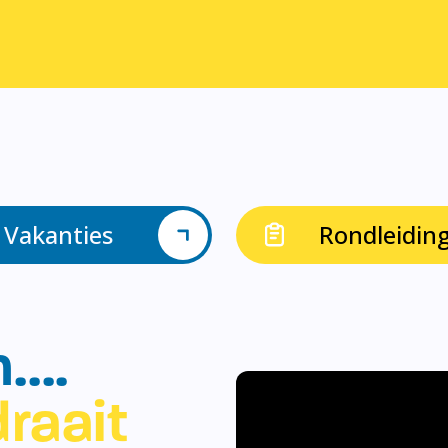
Vakanties
Rondleidin
n….
raait