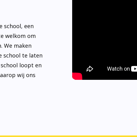
e school, een
rte welkom om
n. We maken
 school te laten
e school loopt en
waarop wij ons