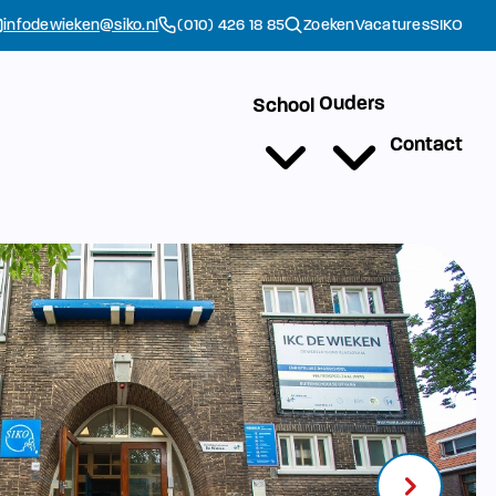
infodewieken@siko.nl
(010) 426 18 85
Zoeken
Vacatures
SIKO
Ouders
School
Contact