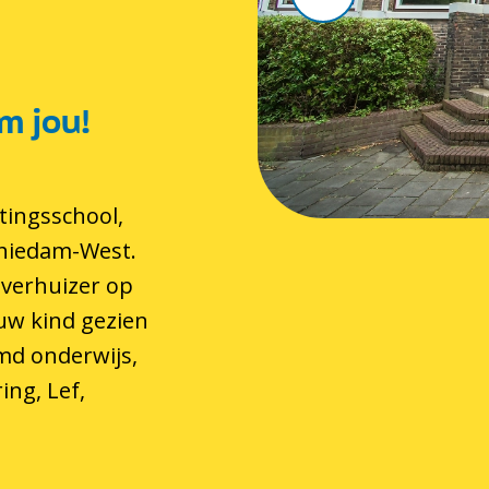
m jou!
tingsschool,
chiedam-West.
 verhuizer op
 uw kind gezien
md onderwijs,
ing, Lef,