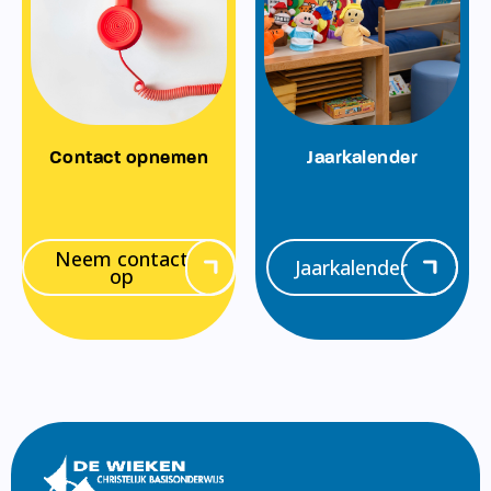
Contact opnemen
Jaarkalender
Neem contact
Jaarkalender
op