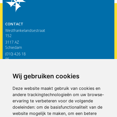
CONTACT
Westfrankelandsestraat
152
3117 AZ
Schiedam
(010) 426 18
85
infodewieken@siko.nl
Wij gebruiken cookies
ONDERDEEL VAN
Deze website maakt gebruik van cookies en
andere trackingtechnologieën om uw browse-
ervaring te verbeteren voor de volgende
doeleinden:
om de basisfunctionaliteit van de
website mogelijk te maken
,
om een betere