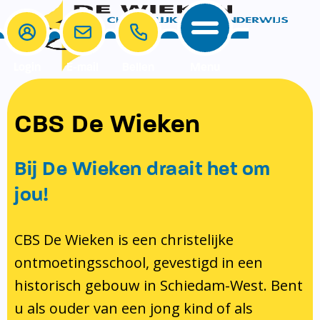
Login
E-mail
Bellen
Menu
School
Ouders
CBS De Wieken
School
Ouders
Ons onderwijs
Samenwerken
Bij De Wieken draait het om
Contact
Onze visie rondom christelijke
MR & GMR
jou!
identiteit
Aanmelden nieuwe leerling
Pedagogisch klimaat en veiligheid
Verlof aanvragen
CBS De Wieken is een christelijke
ontmoetingsschool, gevestigd in een
Bibliotheek
Bibliotheek op school
historisch gebouw in Schiedam-West. Bent
Ondersteuning
Te weinig geld?
u als ouder van een jong kind of als