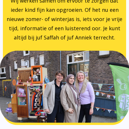
Wij werken samen om ervoor te zorgen dat
ieder kind fijn kan opgroeien. Of het nu een
nieuwe zomer- of winterjas is, iets voor je vrije
tijd, informatie of een luisterend oor. Je kunt
altijd bij juf Saffah of juf Anniek terrecht.