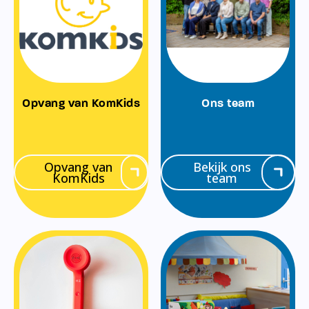
Opvang van KomKids
Ons team
Opvang van
Bekijk ons
KomKids
team