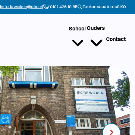
infodewieken@siko.nl
(010) 426 18 85
Zoeken
Vacatures
SIKO
Ouders
School
Contact