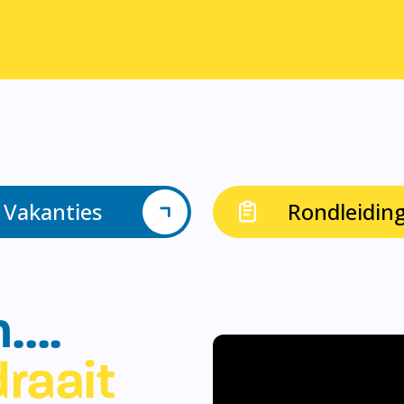
Vakanties
Rondleidin
n….
raait