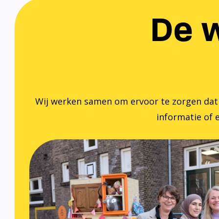
De w
Wij werken samen om ervoor te zorgen dat ied
informatie of e