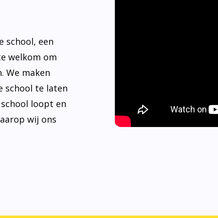
e school, een
rte welkom om
n. We maken
 school te laten
e school loopt en
waarop wij ons