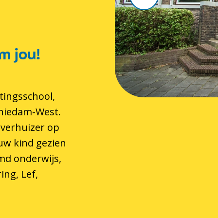
m jou!
tingsschool,
chiedam-West.
 verhuizer op
 uw kind gezien
md onderwijs,
ing, Lef,