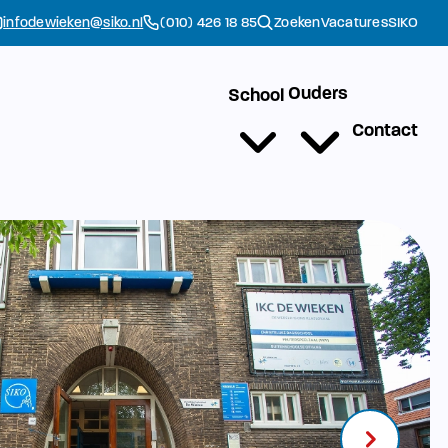
infodewieken@siko.nl
(010) 426 18 85
Zoeken
Vacatures
SIKO
Ouders
School
Contact