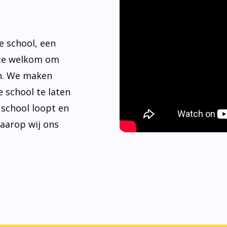
e school, een
rte welkom om
n. We maken
 school te laten
e school loopt en
waarop wij ons