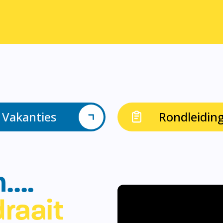
Vakanties
Rondleidin
n….
raait