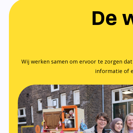
De w
Wij werken samen om ervoor te zorgen dat ied
informatie of e