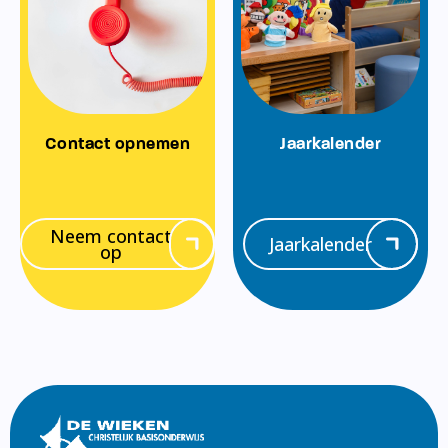
Contact opnemen
Jaarkalender
Neem contact
Jaarkalender
op