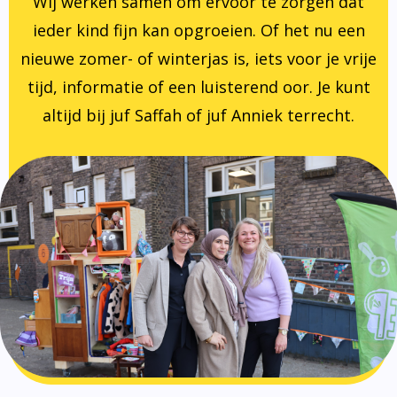
Wij werken samen om ervoor te zorgen dat
ieder kind fijn kan opgroeien. Of het nu een
nieuwe zomer- of winterjas is, iets voor je vrije
tijd, informatie of een luisterend oor. Je kunt
altijd bij juf Saffah of juf Anniek terrecht.