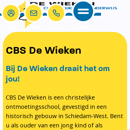
Login
E-mail
Bellen
Menu
School
Ouders
CBS De Wieken
School
Ouders
Ons onderwijs
Samenwerken
Bij De Wieken draait het om
Contact
Onze visie rondom christelijke
MR & GMR
jou!
identiteit
Aanmelden nieuwe leerling
Pedagogisch klimaat en veiligheid
Verlof aanvragen
CBS De Wieken is een christelijke
ontmoetingsschool, gevestigd in een
Bibliotheek
Bibliotheek op school
historisch gebouw in Schiedam-West. Bent
Ondersteuning
Te weinig geld?
u als ouder van een jong kind of als