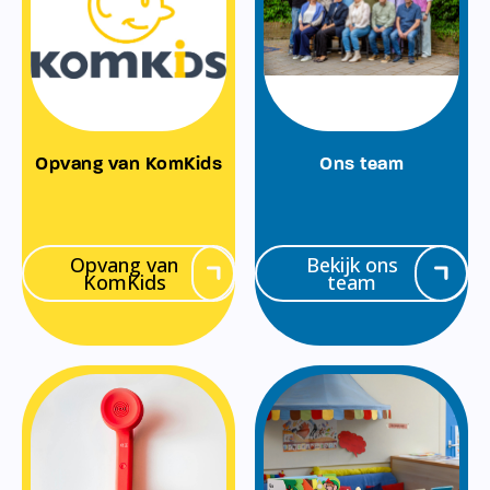
Opvang van KomKids
Ons team
Opvang van
Bekijk ons
KomKids
team