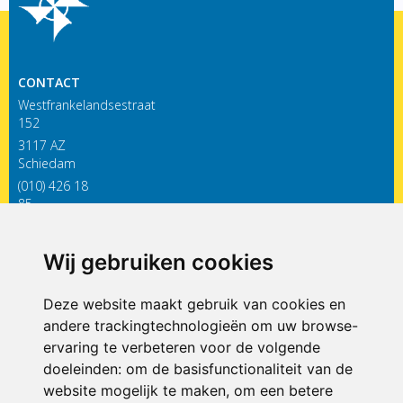
CONTACT
Westfrankelandsestraat
152
3117 AZ
Schiedam
(010) 426 18
85
infodewieken@siko.nl
Wij gebruiken cookies
ONDERDEEL VAN
Deze website maakt gebruik van cookies en
andere trackingtechnologieën om uw browse-
ervaring te verbeteren voor de volgende
doeleinden:
om de basisfunctionaliteit van de
website mogelijk te maken
,
om een betere