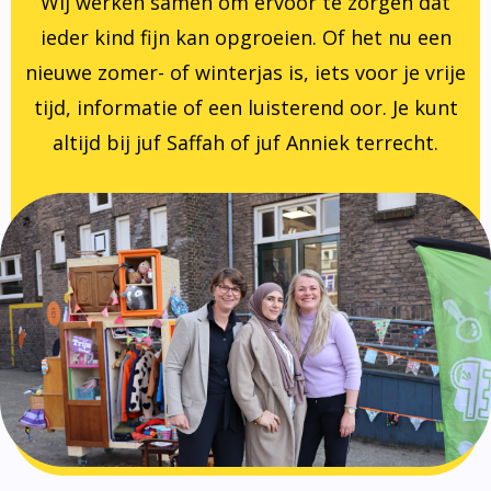
Wij werken samen om ervoor te zorgen dat
ieder kind fijn kan opgroeien. Of het nu een
nieuwe zomer- of winterjas is, iets voor je vrije
tijd, informatie of een luisterend oor. Je kunt
altijd bij juf Saffah of juf Anniek terrecht.