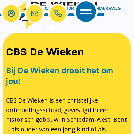
Login
E-mail
Bellen
Menu
School
Ouders
CBS De Wieken
School
Ouders
Ons onderwijs
Samenwerken
Bij De Wieken draait het om
Contact
Onze visie rondom christelijke
MR & GMR
jou!
identiteit
Aanmelden nieuwe leerling
Pedagogisch klimaat en veiligheid
Verlof aanvragen
CBS De Wieken is een christelijke
ontmoetingsschool, gevestigd in een
Bibliotheek
Bibliotheek op school
historisch gebouw in Schiedam-West. Bent
Ondersteuning
Te weinig geld?
u als ouder van een jong kind of als