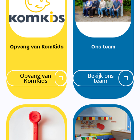
Opvang van KomKids
Ons team
Opvang van
Bekijk ons
KomKids
team