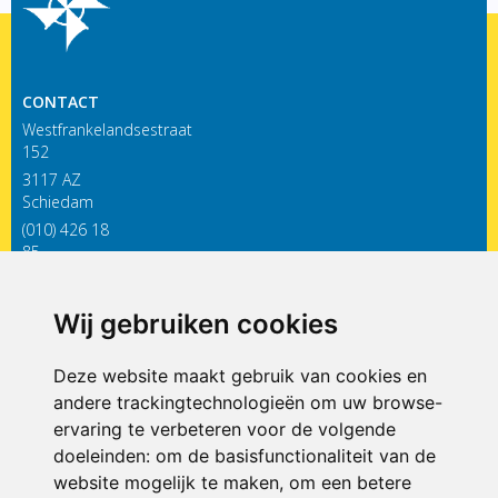
CONTACT
Westfrankelandsestraat
152
3117 AZ
Schiedam
(010) 426 18
85
infodewieken@siko.nl
Wij gebruiken cookies
ONDERDEEL VAN
Deze website maakt gebruik van cookies en
andere trackingtechnologieën om uw browse-
ervaring te verbeteren voor de volgende
doeleinden:
om de basisfunctionaliteit van de
website mogelijk te maken
,
om een betere