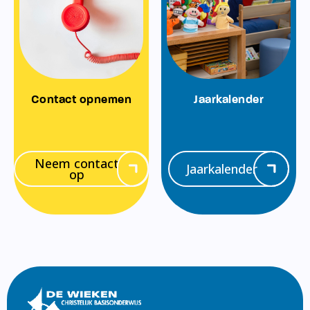
Contact opnemen
Jaarkalender
Neem contact
Jaarkalender
op